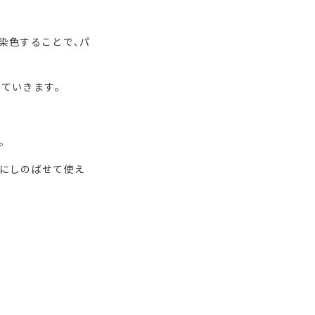
染色することで､パ
ていきます｡
｡
チにしのばせて使え