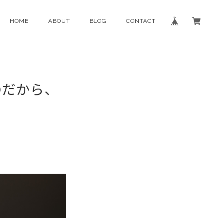
HOME
ABOUT
BLOG
CONTACT
だから､