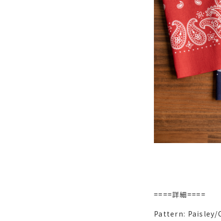
====詳細====
Pattern: Paisley/