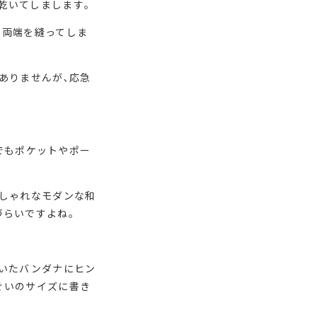
乾いてしまします｡
｡両端を縫ってしま
ありませんが､応急
んでもポケットやポー
おしゃれなモダンな和
づらいですよね｡
ていたバンダナにヒン
ぐいのサイズに書き