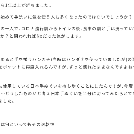
ら1年以上が経ちました｡
し始めて手洗いに気を使う人も多くなったのではないでしょうか？
の一人で､コロナ流行前からトイレの後､食事の前と手は洗ってい
か？と問われればNoだった気がします｡
めると手を拭うハンカチ(当時はバンダナを使っていましたが)の
をポケットに再度入れるんですが､ずっと濡れたままなんですよね
も使用している日本手ぬぐいを持ち歩くことにしたんですが､今度
い…どうしたものかと考え日本手ぬぐいを半分に切ってみたらとて
ました｡
は何といってもその速乾性｡