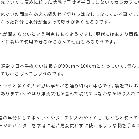
手ぬぐいでも硬めに絞った状態で干せば半日もしないでカラカラに
ぬぐいの両端をあえて縫製せず切りっぱなしになっている事です
なった部分に水分が溜まって乾きが遅くなるのです｡
れが溜まらないという利点もあるようですし､現代にはあまり関係
どに裂いて使用できるからなんて理由もあるそうです｡
､通常の日本手ぬぐいは長さが90cm〜100cmとなっていて､畳
てもかさばってしまうのです｡
というと多くの人が思い浮かべる通り和柄が中心です｡最近では
ありますが､やはり洋装文化が進んだ現代ではなかなか取り入れ
常の半分にしてポケットやポーチに入れやすくし､もともと使っ
テージのバンダナを参考に老若男女問わずに使えるような柄を手ぬ