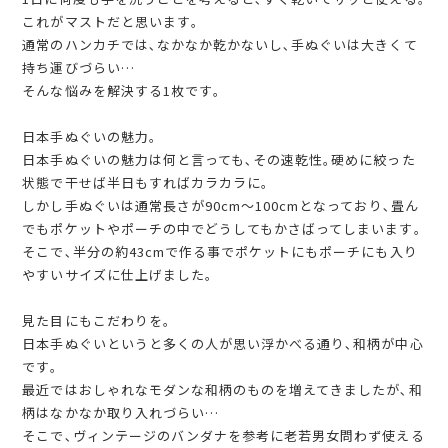
これがマストだと思います｡
通常のハンカチでは､なかなか乾かないし､手ぬぐいは大きくて
持ち運びづらい…
そんな悩みを解決する1枚です｡
日本手ぬぐいの魅力｡
日本手ぬぐいの魅力は何と言っても､その速乾性｡硬めに絞った
状態で干せば半日もすればカラカラに｡
しかし手ぬぐいは通常長さが90cm〜100cmとなっており､畳ん
でもポケットやポーチの中でどうしてもかさばってしまいます｡
そこで､半分の約43cmで作る事でポケットにもポーチにも入り
やすいサイズに仕上げました｡
見た目にもこだわりを｡
日本手ぬぐいというと多くの人が思い浮かべる通り､和柄が中心
です｡
最近ではおしゃれなモダンな和柄のものを増えてきましたが､和
柄はなかなか取り入れづらい…
そこで､ヴィンテージのバンダナを参考に老若男女問わず使える