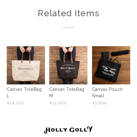
Related Items
Canvas ToteBag
Canvas ToteBag
Canvas Pouch
L
M
Small
¥14,200
¥12,600
¥3,800