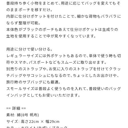
普段持ち歩く小物をまとめて､用途に応じてバッグを変えてもそ
のままポーチを移すだけ｡
内部に仕分けポケットを付けたことで､細かな荷物もバラバラに
ならず整理が可能。
本体色がブラックのポーチもあえて仕分けポケットは生成りの
生地を使用することで中が見やすくなっています。
用途に分けで使い分ける。
レギュラーサイズには外ポケットもあるので､単体で使う時も切
符やスマホ､パスポートなどもスムーズに取り出せます｡
別売りのストラップや､お気に入りのストラップを付けてクラッ
チバッグやサコッシュにもなるので､ちょっとしたお出かけや､
旅行時のサブバッグにも最適｡
スモールサイズは普段よく使うものを入れて､普段使いのバッグ
インバッグとしてもお使いいただけます｡
== 詳細 ==
素材: 綿(8号 帆布)
サイズ: 高さ22cm × 幅29cm
カラー: ホワイト(生成) / ブラック